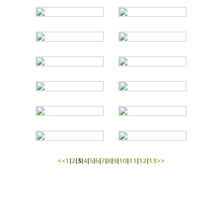
<<
1
|
2
|
3
|
4
|
5
|
6
|
7
|
8
|
9
|
10
|
11
|
12
|
13
>>