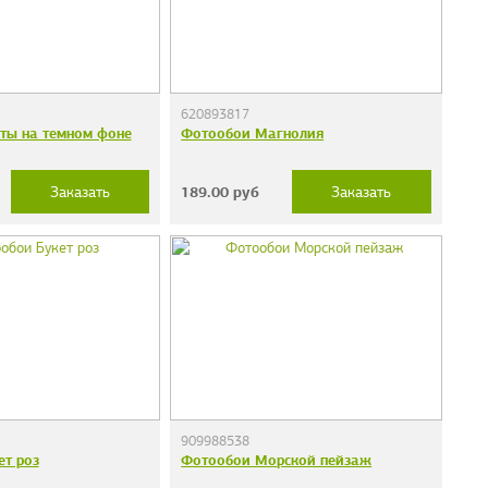
620893817
ты на темном фоне
Фотообои Магнолия
189.00
руб
Заказать
Заказать
909988538
ет роз
Фотообои Морской пейзаж