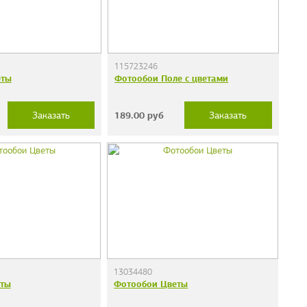
115723246
еты
Фотообои Поле с цветами
189.00
руб
Заказать
Заказать
13034480
еты
Фотообои Цветы