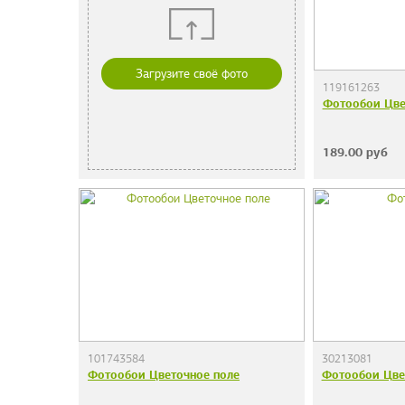
Загрузите своё фото
119161263
Фотообои Цв
189.00
руб
101743584
30213081
Фотообои Цветочное поле
Фотообои Цв