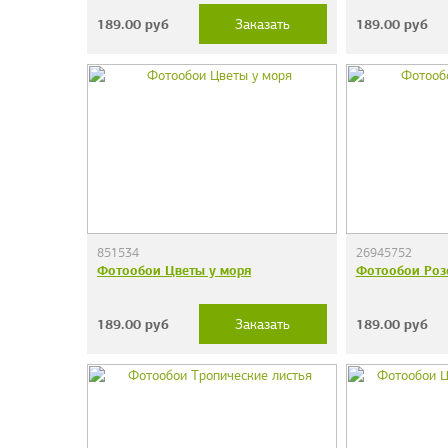
189.00
руб
189.00
руб
Заказать
851534
26945752
Фотообои Цветы у моря
Фотообои Роз
189.00
руб
189.00
руб
Заказать