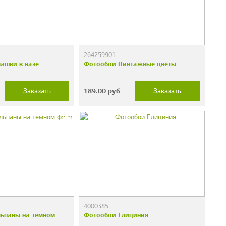
264259901
ашки в вазе
Фотообои Винтажные цветы
189.00
руб
Заказать
Заказать
4000385
ьпаны на темном
Фотообои Глициния