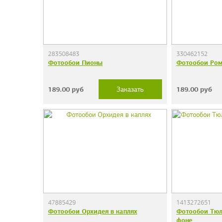
283508483
330462152
Фотообои Пионы
Фотообои Ром
189.00
руб
189.00
руб
Заказать
47885429
1413272651
Фотообои Орхидея в каплях
Фотообои Тюл
фоне