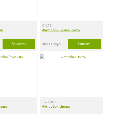
012751
вь
Фотообои Белые цветы
189.00
руб
Заказать
Заказать
13273876
машки
Фотообои Цветы