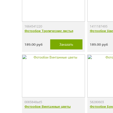
1664541220
1411187495
Фотообои Тропические листья
Фотообои Цве
189.00
руб
189.00
руб
Заказать
0083848ad5
58280603
Фотообои Винтажные цветы
Фотообои Бук