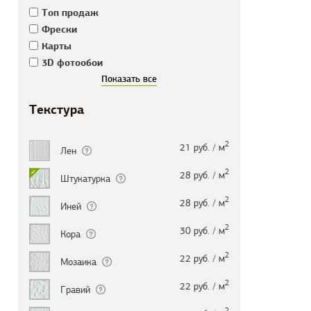
Tоп продаж
Фрески
Карты
3D фотообои
Текстура
2
21 руб. / м
Лен
2
28 руб. / м
Штукатурка
2
28 руб. / м
Иней
2
30 руб. / м
Кора
2
22 руб. / м
Мозаика
2
22 руб. / м
Гравий
2