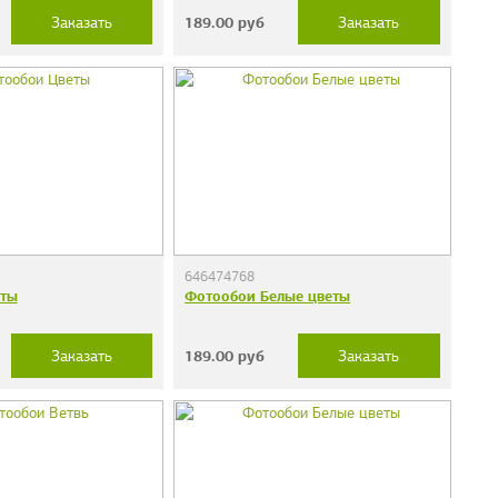
189.00
руб
Заказать
Заказать
646474768
еты
Фотообои Белые цветы
189.00
руб
Заказать
Заказать
дечки"
Фотообои "Кирпичи"
38 руб.