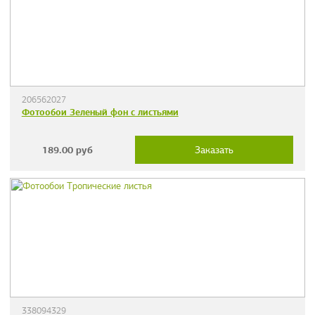
206562027
Фотообои Зеленый фон с листьями
189.00
руб
Заказать
338094329