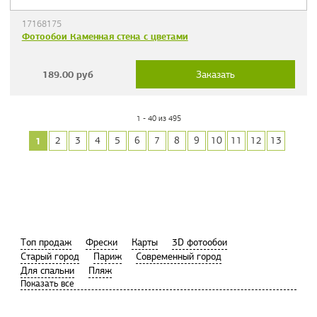
17168175
Фотообои Каменная стена с цветами
189.00
руб
Заказать
1 - 40 из 495
1
2
3
4
5
6
7
8
9
10
11
12
13
Tоп продаж
Фрески
Карты
3D фотообои
Старый город
Париж
Современный город
Для спальни
Пляж