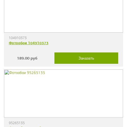
104910373
Фотообои 104910373
189.00
руб
Заказать
95265135