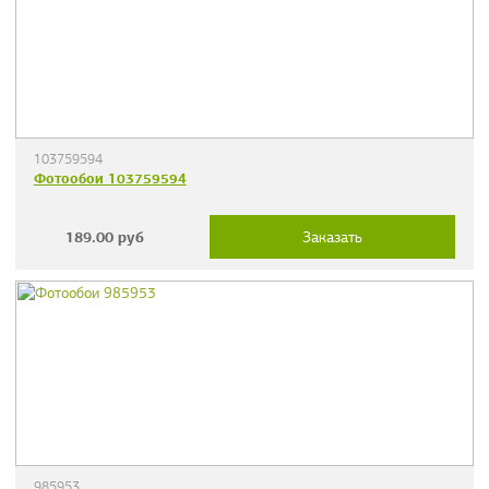
103759594
Фотообои 103759594
189.00
руб
Заказать
985953