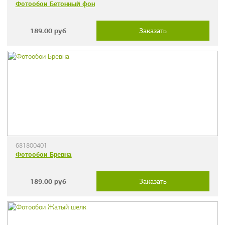
Фотообои Бетонный фон
189.00
руб
Заказать
681800401
Фотообои Бревна
189.00
руб
Заказать