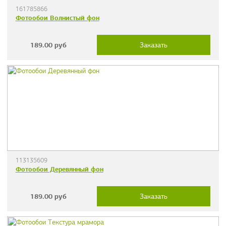
161785866
Фотообои Волнистый фон
189.00
руб
Заказать
113135609
Фотообои Деревянный фон
189.00
руб
Заказать