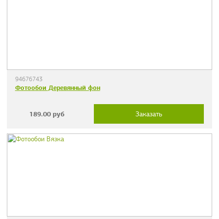
94676743
Фотообои Деревянный фон
189.00
руб
Заказать