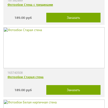
181382889
Фотообои Стена с трещинами
189.00
руб
Заказать
163740508
Фотообои Старая стена
189.00
руб
Заказать