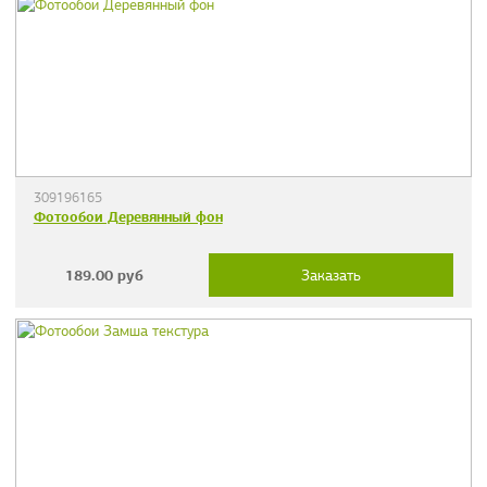
309196165
Фотообои Деревянный фон
189.00
руб
Заказать