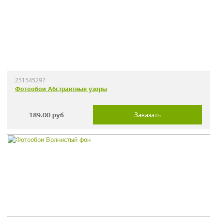
251545297
Фотообои Абстрактные узоры
189.00
руб
Заказать