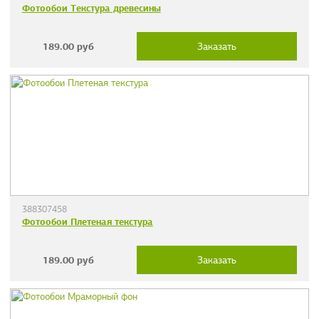
Фотообои Текстура древесины
189.00
руб
Заказать
388307458
Фотообои Плетеная текстура
189.00
руб
Заказать