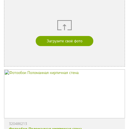
Загрузите своё фото
320486213
Фотообои Поломанная кирпичная стена