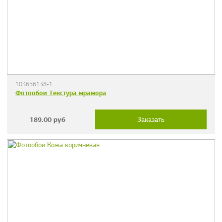
103656138-1
Фотообои Текстура мрамора
189.00
руб
Заказать