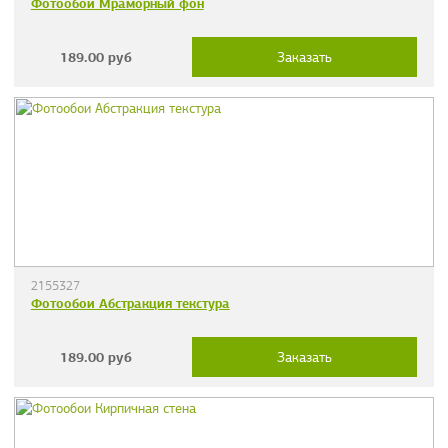
Фотообои Мраморный фон
189.00
руб
Заказать
2155327
Фотообои Абстракция текстура
189.00
руб
Заказать