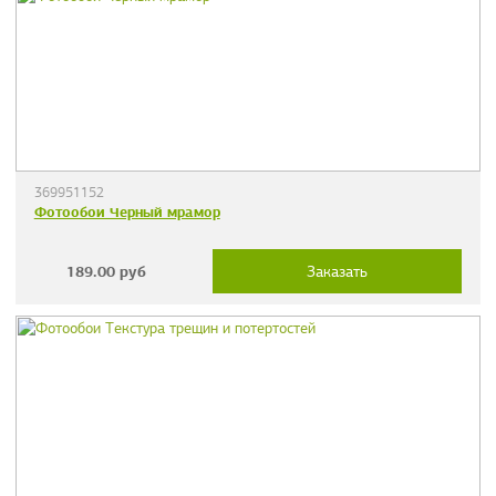
369951152
Фотообои Черный мрамор
189.00
руб
Заказать