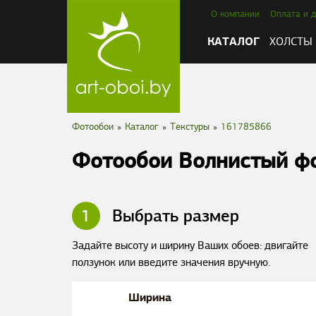
О компании
Оплата и д
КАТАЛОГ
ХОЛСТЫ
Фотообои
»
Каталог
»
Текстуры
»
161785866
Фотообои Волнистый ф
1
Выбрать размер
Задайте высоту и ширину Ваших обоев: двигайте
ползунок или введите значения вручную.
Ширина