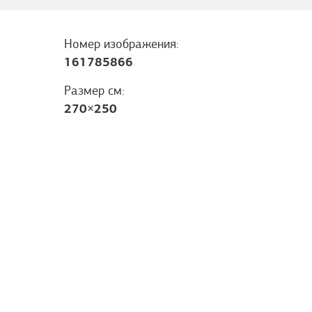
Номер изображения:
161785866
Размер см:
270
×
250