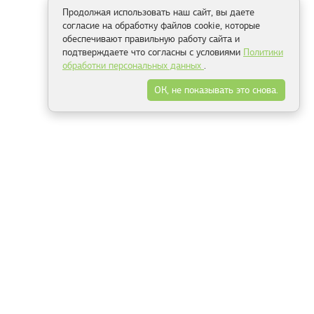
Продолжая использовать наш сайт, вы даете
согласие на обработку файлов cookie, которые
обеспечивают правильную работу сайта и
подтверждаете что согласны с условиями
Политики
обработки персональных данных
.
ОК, не показывать это снова.
Способы оплаты
ель
Минск, ул.Серафимовича 11, офис 301
+375 29 144 05 53
+375 29 244 55 22
+375 29 144 04 74