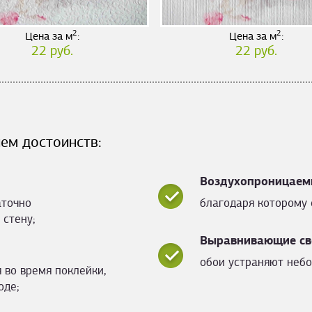
2
2
Цена за м
:
Цена за м
:
22 руб.
22 руб.
ем достоинств:
Воздухопроницаем
аточно
благодаря которому 
 стену;
Выравнивающие св
обои устраняют небо
 во время поклейки,
оде;