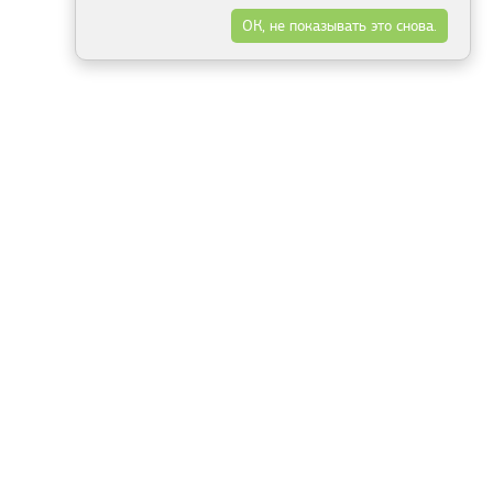
ОК, не показывать это снова.
Минск
Гродно
Брест
Витебск
Могилёв
Гомель
Фрески
Холсты
Дизайн
Рольшторы
Модульные картины
Фотообои
Информация
3Д фотообои
О компании
Для спальни
Оплата и доставка
Для детской
Контакты
Для кухни
Публичный договор
Для гостиной и зала
Условия возврата