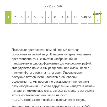
1 - 20 из 10978
...
Далее
1
2
3
4
5
6
7
8
9
10
11
548
549
>
Позвольте предложить вам обширный каталог
фотообоев на любой вкус. В нашем интернет-магазине
представлено свыше тысячи изображений: от
панорамных и широкоформатных до макрофотографий.
Для удобства поиска мы разделили все имеющиеся в
наличии фотографии на категории. Удовлетворяя
растущие потребности клиентов в обновлении
ассортимента, мы постоянно расширяем и пополняем
базу изображений. Но если вдруг вы не найдете в нашем
каталоге подходящие фото, вы всегда можете загрузить
его самостоятельно или зайти на сайт
http://ru.fotolia.com и выбрать изображение оттуда.
Мы оперативно и качественно выполним заказ любой