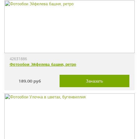
42631886
Фотообои Эйфелева башня, ретро
189.00
руб
Заказать