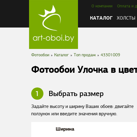
О компании
Оплата и д
КАТАЛОГ
ХОЛСТЫ
Фотообои
»
Каталог
»
Tоп продаж
»
43301009
Фотообои Улочка в цвет
1
Выбрать размер
Задайте высоту и ширину Ваших обоев: двигайте
ползунок или введите значения вручную.
Ширина