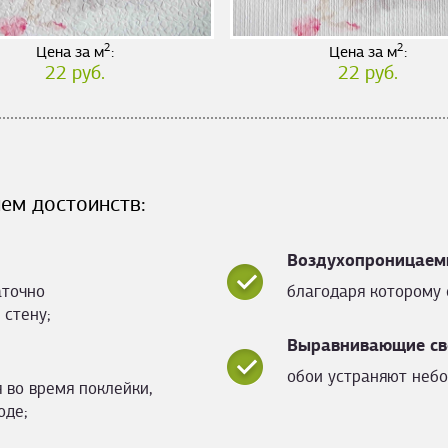
2
2
Цена за м
:
Цена за м
:
22 руб.
22 руб.
ем достоинств:
Воздухопроницаем
аточно
благодаря которому 
 стену;
Выравнивающие св
обои устраняют небо
 во время поклейки,
оде;