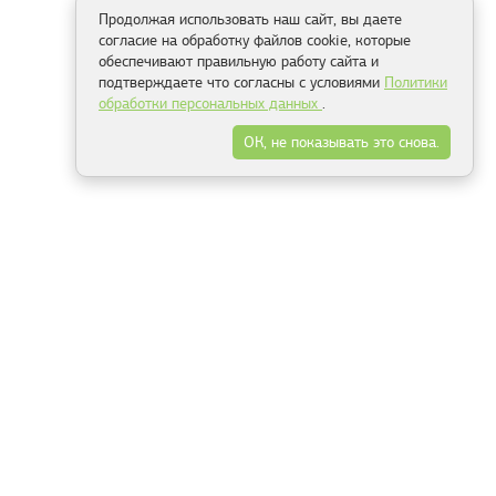
Продолжая использовать наш сайт, вы даете
согласие на обработку файлов cookie, которые
обеспечивают правильную работу сайта и
подтверждаете что согласны с условиями
Политики
обработки персональных данных
.
ОК, не показывать это снова.
Способы оплаты
ель
Минск, ул.Серафимовича 11, офис 301
+375 29 144 05 53
+375 29 244 55 22
+375 29 144 04 74