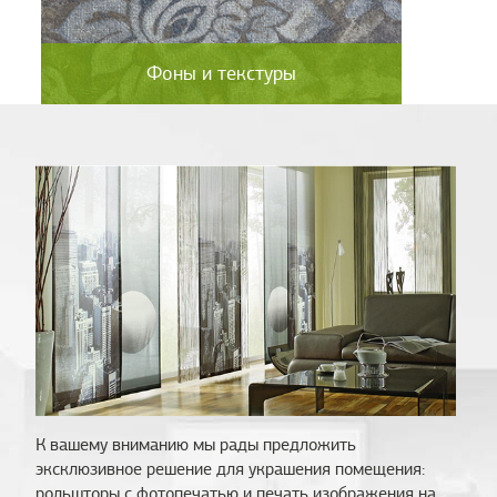
Фоны и текстуры
Фоны и текстуры
Во
Подробнее
К вашему вниманию мы рады предложить
эксклюзивное решение для украшения помещения:
рольшторы с фотопечатью и печать изображения на