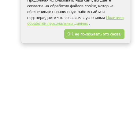
Продолжая использовать наш сайт, вы даете
согласие на обработку файлов cookie, которые
обеспечивают правильную работу сайта и
подтверждаете что согласны с условиями
Политики
обработки персональных данных
.
ОК, не показывать это снова.
Минск
Гродно
Брест
Витебск
Могилёв
Гомель
Фрески
Холсты
Дизайн
Рольшторы
Модульные картины
Фотообои
Информация
3Д фотообои
О компании
Для спальни
Оплата и доставка
Для детской
Контакты
Для кухни
Публичный договор
Для гостиной и зала
Условия возврата