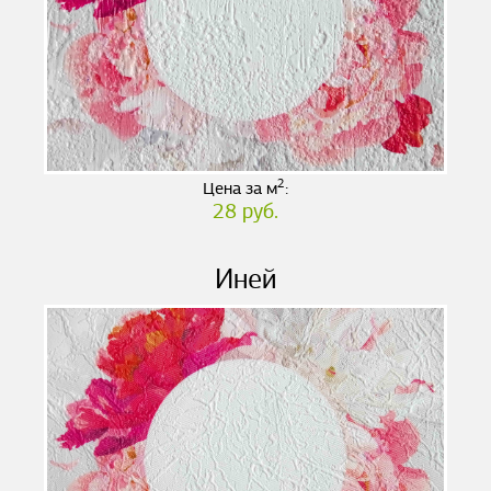
2
Цена за м
:
28 руб.
Иней