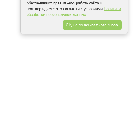
обеспечивают правильную работу сайта и
подтверждаете что согласны с условиями
Политики
обработки персональных данных
.
ОК, не показывать это снова.
Минск
Гродно
Брест
Витебск
Могилёв
Гомель
Фрески
Холсты
Дизайн
Рольшторы
Модульные картины
Фотообои
Информация
3Д фотообои
О компании
Для спальни
Оплата и доставка
Для детской
Контакты
Для кухни
Публичный договор
Для гостиной и зала
Условия возврата
Природа
Портфолио
Карты мира