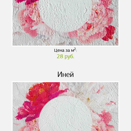
2
Цена за м
:
28 руб.
Иней