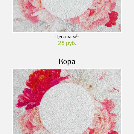
2
Цена за м
:
28 руб.
Кора