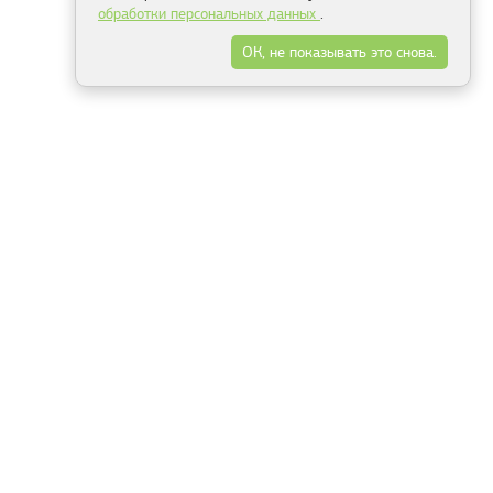
обработки персональных данных
.
ОК, не показывать это снова.
Минск
Гродно
Брест
Витебск
Могилёв
Гомель
Фрески
Холсты
Дизайн
Рольшторы
Модульные картины
Фотообои
Информация
3Д фотообои
О компании
Для спальни
Оплата и доставка
Для детской
Контакты
Для кухни
Публичный договор
Для гостиной и зала
Условия возврата
Природа
Портфолио
Карты мира
Цветы
Море