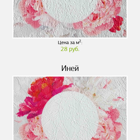
2
Цена за м
:
28 руб.
Иней