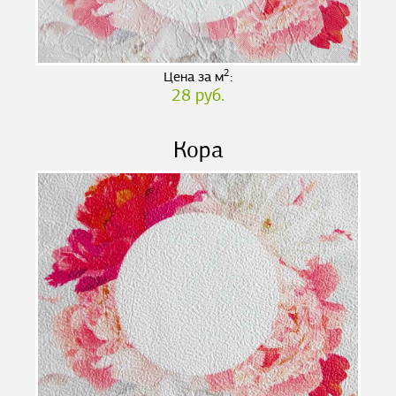
2
Цена за м
:
28 руб.
Кора