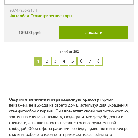
93747935-2174
Фотообои Геометрические горы
189.00
руб
Заказать
1 - 40 из 282
1
2
3
4
5
6
7
8
Ощутите величие и первозданную красоту
горных
пейзажей, не выходя из своего дома, используя для украшения
стен фотообои с горами. Они впечатлят своей реалистичностью,
зрительно увеличат комнату, создадут атмосферу бодрости и
свежести, а также наполнят сердце головокружительной
свободой. Обои с фотографиями гор будут уместны в интерьере
спальни, рабочего кабинета, прихожей, кафе, офисного