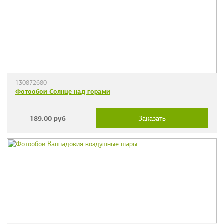
130872680
Фотообои Солнце над горами
189.00
руб
Заказать