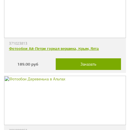
371023813
Фотообои Ай-Петри горная вершина, Крым, Ялта
189.00
руб
Заказать