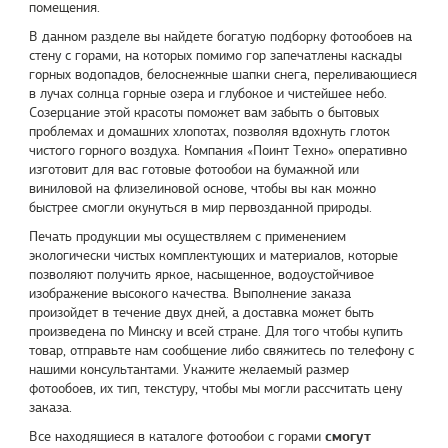
помещения.
В данном разделе вы найдете богатую подборку фотообоев на
стену с горами, на которых помимо гор запечатлены каскады
горных водопадов, белоснежные шапки снега, переливающиеся
в лучах солнца горные озера и глубокое и чистейшее небо.
Созерцание этой красоты поможет вам забыть о бытовых
проблемах и домашних хлопотах, позволяя вдохнуть глоток
чистого горного воздуха. Компания «
Поинт Техно
» оперативно
изготовит для вас готовые фотообои на бумажной или
виниловой на флизелиновой основе, чтобы вы как можно
быстрее смогли окунуться в мир первозданной природы.
Печать продукции мы осуществляем с применением
экологически чистых комплектующих и материалов, которые
позволяют получить яркое, насыщенное, водоустойчивое
изображение высокого качества. Выполнение заказа
произойдет в течение двух дней, а доставка может быть
произведена по Минску и всей стране. Для того чтобы купить
товар, отправьте нам сообщение либо свяжитесь по телефону с
нашими консультантами. Укажите желаемый размер
фотообоев, их тип, текстуру, чтобы мы могли рассчитать цену
заказа.
смогут
Все находящиеся в каталоге фотообои с горами