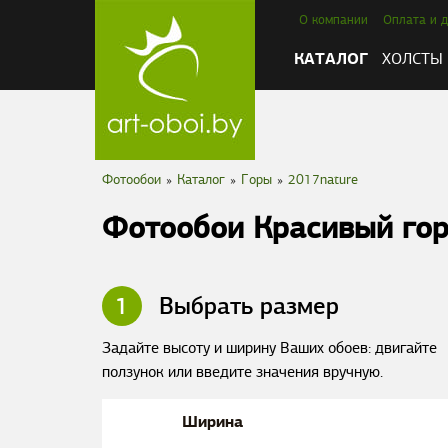
О компании
Оплата и д
КАТАЛОГ
ХОЛСТЫ
Фотообои
»
Каталог
»
Горы
»
2017nature
Фотообои Красивый го
1
Выбрать размер
Задайте высоту и ширину Ваших обоев: двигайте
ползунок или введите значения вручную.
Ширина