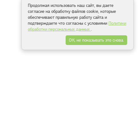
Продолжая использовать наш сайт, вы даете
согласие на обработку файлов cookie, которые
обеспечивают правильную работу сайта и
подтверждаете что согласны с условиями
Политики
обработки персональных данных
.
ОК, не показывать это снова.
Способы оплаты
ель
Минск, ул.Серафимовича 11, офис 301
+375 29 144 05 53
+375 29 244 55 22
+375 29 144 04 74