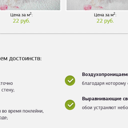
2
2
Цена за м
:
Цена за м
:
22 руб.
22 руб.
ем достоинств:
Воздухопроницаем
аточно
благодаря которому 
 стену;
Выравнивающие св
обои устраняют небо
 во время поклейки,
оде;