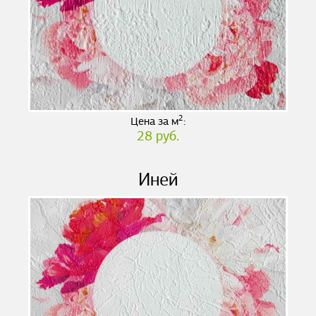
2
Цена за м
:
28 руб.
Иней