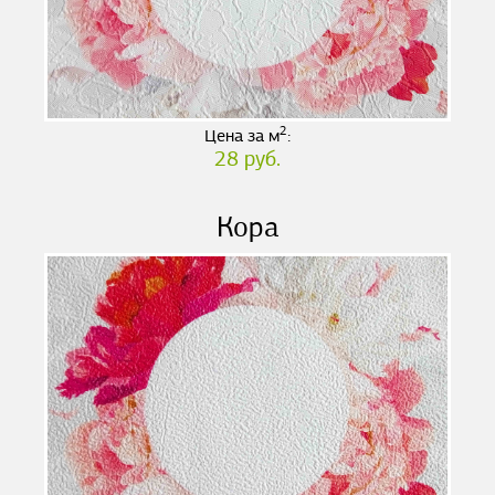
2
Цена за м
:
28 руб.
Кора