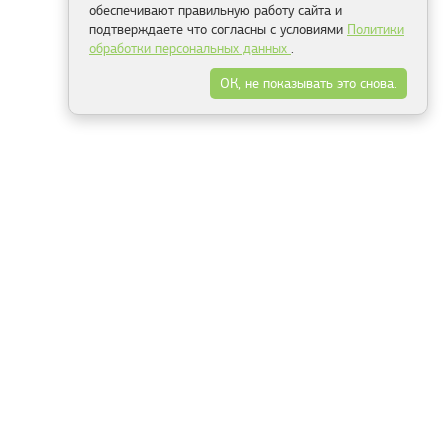
обеспечивают правильную работу сайта и
подтверждаете что согласны с условиями
Политики
обработки персональных данных
.
ОК, не показывать это снова.
Минск
Гродно
Брест
Витебск
Могилёв
Гомель
Фрески
Холсты
Дизайн
Рольшторы
Модульные картины
Фотообои
Информация
3Д фотообои
О компании
Для спальни
Оплата и доставка
Для детской
Контакты
Для кухни
Публичный договор
Для гостиной и зала
Условия возврата
Природа
Портфолио
Карты мира