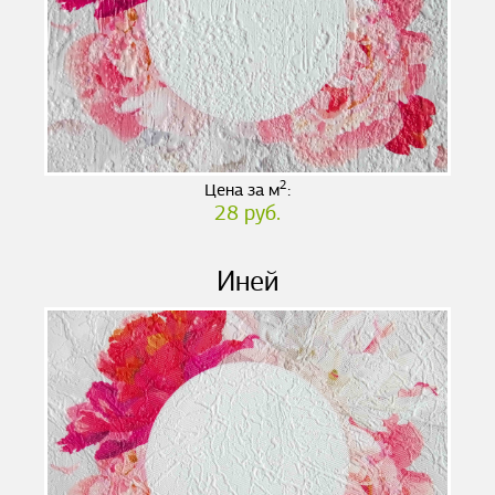
2
Цена за м
:
28 руб.
Иней