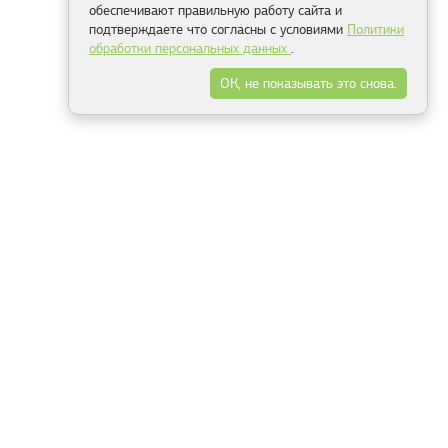
обеспечивают правильную работу сайта и
подтверждаете что согласны с условиями
Политики
обработки персональных данных
.
ОК, не показывать это снова.
Минск
Гродно
Брест
Витебск
Могилёв
Гомель
Фрески
Холсты
Дизайн
Рольшторы
Модульные картины
Фотообои
Информация
3Д фотообои
О компании
Для спальни
Оплата и доставка
Для детской
Контакты
Для кухни
Публичный договор
Для гостиной и зала
Условия возврата
Природа
Портфолио
Карты мира