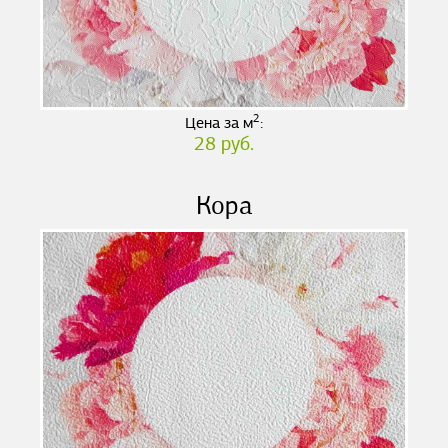
2
Цена за м
:
28 руб.
Кора