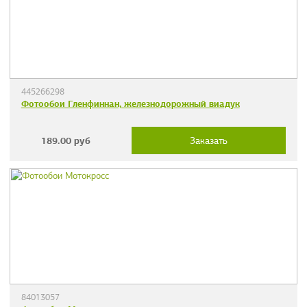
445266298
Фотообои Гленфиннан, железнодорожный виадук
189.00
руб
Заказать
84013057