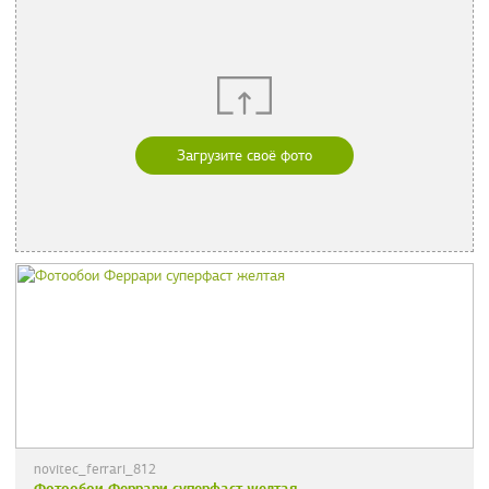
Загрузите своё фото
novitec_ferrari_812
Фотообои Феррари суперфаст желтая