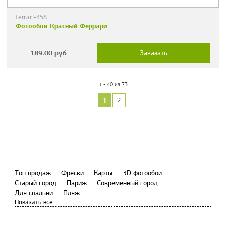
ferrari-458
Фотообои Красный Феррари
189.00
руб
Заказать
1 - 40 из 73
1
2
Tоп продаж
Фрески
Карты
3D фотообои
Старый город
Париж
Современный город
Для спальни
Пляж