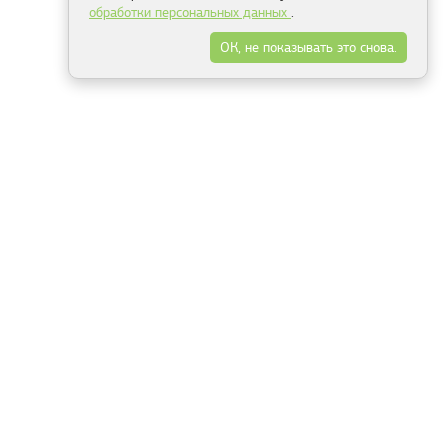
обработки персональных данных
.
ОК, не показывать это снова.
Минск
Гродно
Брест
Витебск
Могилёв
Гомель
Фрески
Холсты
Дизайн
Рольшторы
Модульные картины
Фотообои
Информация
3Д фотообои
О компании
Для спальни
Оплата и доставка
Для детской
Контакты
Для кухни
Публичный договор
Для гостиной и зала
Условия возврата
Природа
Портфолио
Карты мира
Цветы
Море