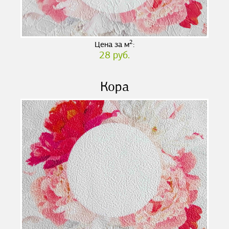
2
Цена за м
:
28 руб.
Кора