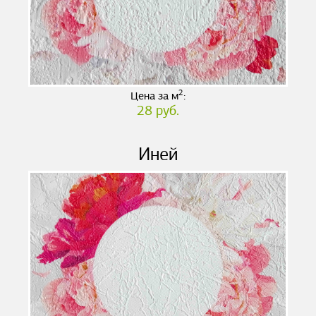
2
Цена за м
:
28 руб.
Иней