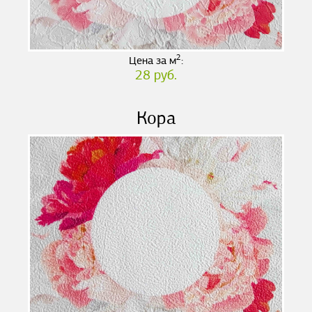
2
Цена за м
:
28 руб.
Кора