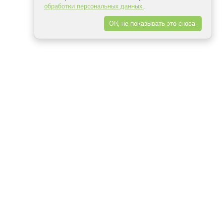
обработки персональных данных
.
ОК, не показывать это снова.
Минск
Гродно
Брест
Витебск
Могилёв
Гомель
Фрески
Холсты
Дизайн
Рольшторы
Модульные картины
Фотообои
Информация
3Д фотообои
О компании
Для спальни
Оплата и доставка
Для детской
Контакты
Для кухни
Публичный договор
Для гостиной и зала
Условия возврата
Природа
Портфолио
Карты мира
Цветы
Море