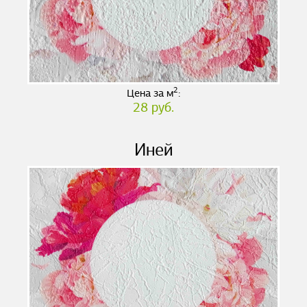
2
Цена за м
:
28 руб.
Иней