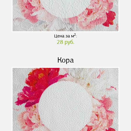
2
Цена за м
:
28 руб.
Кора