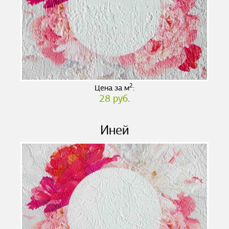
2
Цена за м
:
28 руб.
Иней