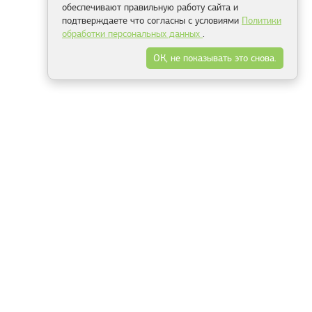
обеспечивают правильную работу сайта и
подтверждаете что согласны с условиями
Политики
обработки персональных данных
.
ОК, не показывать это снова.
Минск
Гродно
Брест
Витебск
Могилёв
Гомель
Фрески
Холсты
Дизайн
Рольшторы
Модульные картины
Фотообои
Информация
3Д фотообои
О компании
Для спальни
Оплата и доставка
Для детской
Контакты
Для кухни
Публичный договор
Для гостиной и зала
Условия возврата
Природа
Портфолио
Карты мира