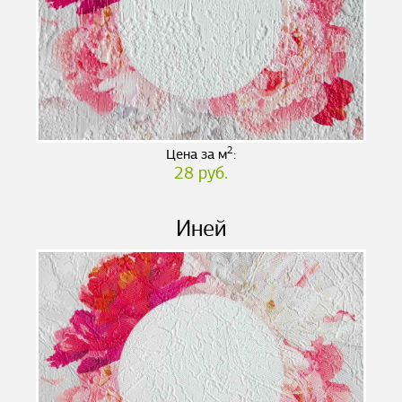
2
Цена за м
:
28 руб.
Иней