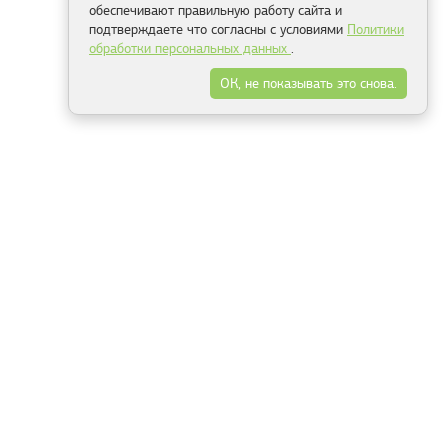
обеспечивают правильную работу сайта и
подтверждаете что согласны с условиями
Политики
обработки персональных данных
.
ОК, не показывать это снова.
Минск
Гродно
Брест
Витебск
Могилёв
Гомель
Фрески
Холсты
Дизайн
Рольшторы
Модульные картины
Фотообои
Информация
3Д фотообои
О компании
Для спальни
Оплата и доставка
Для детской
Контакты
Для кухни
Публичный договор
Для гостиной и зала
Условия возврата
Природа
Портфолио
Карты мира