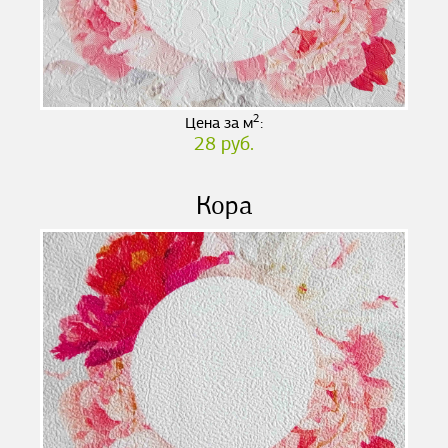
2
Цена за м
:
28 руб.
Кора