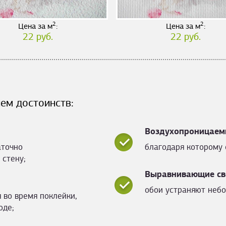
2
2
Цена за м
:
Цена за м
:
22 руб.
22 руб.
ем достоинств:
Воздухопроницаем
аточно
благодаря которому 
 стену;
Выравнивающие св
обои устраняют небо
 во время поклейки,
оде;