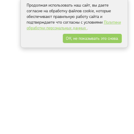
Продолжая использовать наш сайт, вы даете
согласие на обработку файлов cookie, которые
обеспечивают правильную работу сайта и
подтверждаете что согласны с условиями
Политики
обработки персональных данных
.
ОК, не показывать это снова.
Способы оплаты
ель
Минск, ул.Серафимовича 11, офис 301
+375 29 144 05 53
+375 29 244 55 22
+375 29 144 04 74