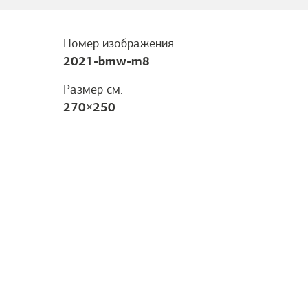
Номер изображения:
2021-bmw-m8
Размер см:
270
×
250