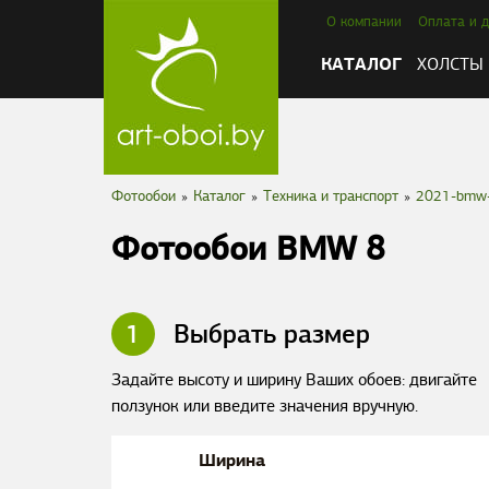
О компании
Оплата и д
КАТАЛОГ
ХОЛСТЫ
Фотообои
»
Каталог
»
Техника и транспорт
»
2021-bmw
Фотообои BMW 8
1
Выбрать размер
Задайте высоту и ширину Ваших обоев: двигайте
ползунок или введите значения вручную.
Ширина