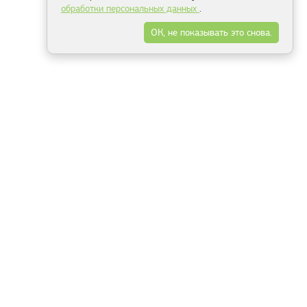
обработки персональных данных
.
ОК, не показывать это снова.
Минск
Гродно
Брест
Витебск
Могилёв
Гомель
Фрески
Холсты
Дизайн
Рольшторы
Модульные картины
Фотообои
Информация
3Д фотообои
О компании
Для спальни
Оплата и доставка
Для детской
Контакты
Для кухни
Публичный договор
Для гостиной и зала
Условия возврата
Природа
Портфолио
Карты мира
Цветы
Море