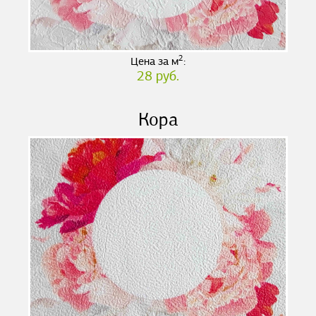
2
Цена за м
:
28 руб.
Кора