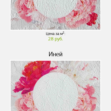
2
Цена за м
:
28 руб.
Иней