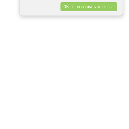
ОК, не показывать это снова.
Минск
Гродно
Брест
Витебск
Могилёв
Гомель
Фрески
Холсты
Дизайн
Рольшторы
Модульные картины
Фотообои
Информация
3Д фотообои
О компании
Для спальни
Оплата и доставка
Для детской
Контакты
Для кухни
Публичный договор
Для гостиной и зала
Условия возврата