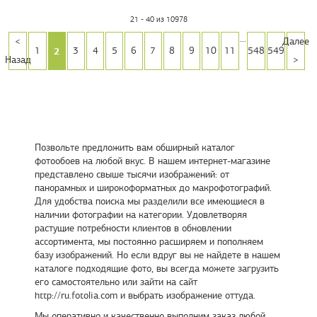
21 - 40 из 10978
...
<
Далее
2
1
3
4
5
6
7
8
9
10
11
548
549
Назад
>
Позвольте предложить вам обширный каталог
фотообоев на любой вкус. В нашем интернет-магазине
представлено свыше тысячи изображений: от
панорамных и широкоформатных до макрофотографий.
Для удобства поиска мы разделили все имеющиеся в
наличии фотографии на категории. Удовлетворяя
растущие потребности клиентов в обновлении
ассортимента, мы постоянно расширяем и пополняем
базу изображений. Но если вдруг вы не найдете в нашем
каталоге подходящие фото, вы всегда можете загрузить
его самостоятельно или зайти на сайт
http://ru.fotolia.com и выбрать изображение оттуда.
Мы оперативно и качественно выполним заказ любой