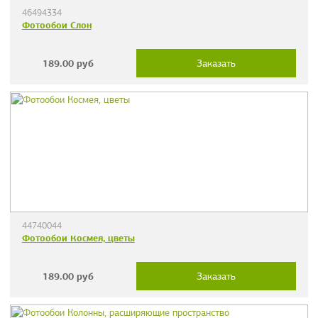
46494334
Фотообои Слон
189.00
руб
Заказать
44740044
Фотообои Космея, цветы
189.00
руб
Заказать