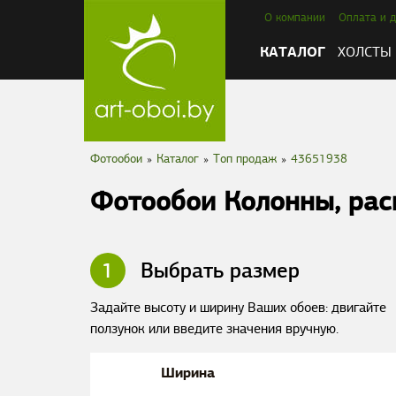
О компании
Оплата и д
КАТАЛОГ
ХОЛСТЫ
Фотообои
»
Каталог
»
Tоп продаж
»
43651938
Фотообои Колонны, ра
1
Выбрать размер
Задайте высоту и ширину Ваших обоев: двигайте
ползунок или введите значения вручную.
Ширина