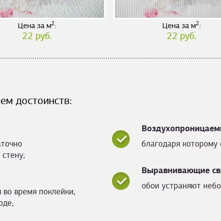
2
2
Цена за м
:
Цена за м
:
22 руб.
22 руб.
ем достоинств:
Воздухопроницаем
аточно
благодаря которому 
 стену;
Выравнивающие св
обои устраняют небо
 во время поклейки,
оде;