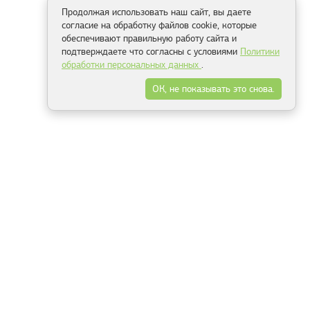
Продолжая использовать наш сайт, вы даете
согласие на обработку файлов cookie, которые
обеспечивают правильную работу сайта и
подтверждаете что согласны с условиями
Политики
обработки персональных данных
.
ОК, не показывать это снова.
Способы оплаты
ель
Минск, ул.Серафимовича 11, офис 301
+375 29 144 05 53
+375 29 244 55 22
+375 29 144 04 74