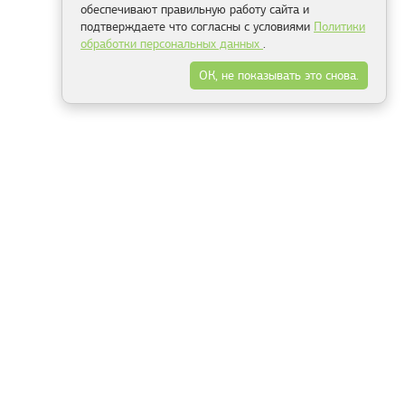
обеспечивают правильную работу сайта и
подтверждаете что согласны с условиями
Политики
обработки персональных данных
.
ОК, не показывать это снова.
Минск
Гродно
Брест
Витебск
Могилёв
Гомель
Фрески
Холсты
Дизайн
Рольшторы
Модульные картины
Фотообои
Информация
3Д фотообои
О компании
Для спальни
Оплата и доставка
Для детской
Контакты
Для кухни
Публичный договор
Для гостиной и зала
Условия возврата
Природа
Портфолио
Карты мира