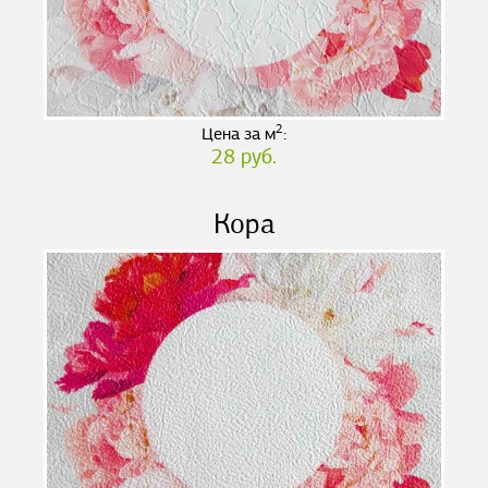
2
Цена за м
:
28 руб.
Кора