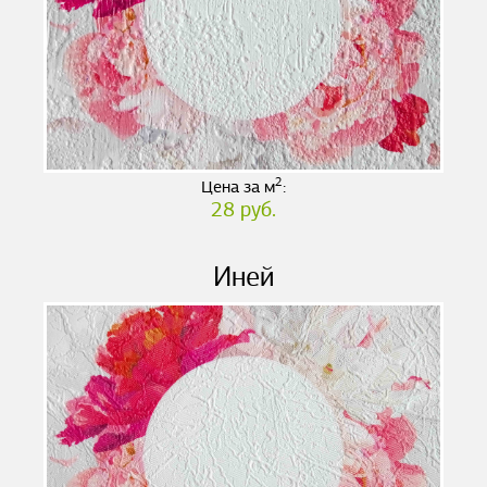
2
Цена за м
:
28 руб.
Иней