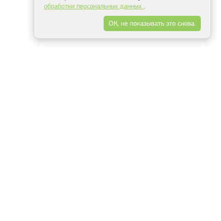
обработки персональных данных
.
ОК, не показывать это снова.
Минск
Гродно
Брест
Витебск
Могилёв
Гомель
Фрески
Холсты
Дизайн
Рольшторы
Модульные картины
Фотообои
Информация
3Д фотообои
О компании
Для спальни
Оплата и доставка
Для детской
Контакты
Для кухни
Публичный договор
Для гостиной и зала
Условия возврата
Природа
Портфолио
Карты мира
Цветы
Море