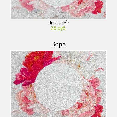
2
Цена за м
:
28 руб.
Кора