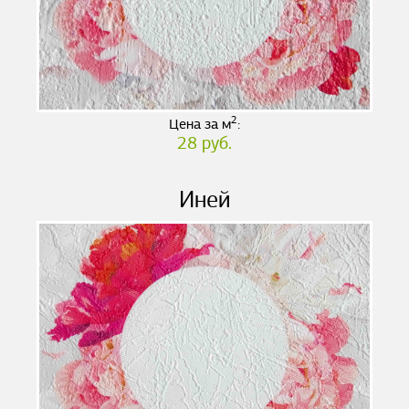
2
Цена за м
:
28 руб.
Иней