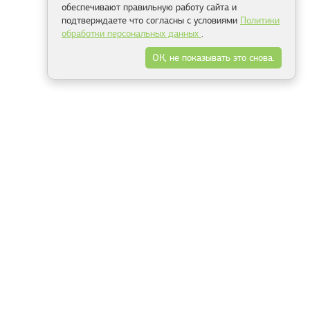
обеспечивают правильную работу сайта и
подтверждаете что согласны с условиями
Политики
обработки персональных данных
.
ОК, не показывать это снова.
Минск
Гродно
Брест
Витебск
Могилёв
Гомель
Фрески
Холсты
Дизайн
Рольшторы
Модульные картины
Фотообои
Информация
3Д фотообои
О компании
Для спальни
Оплата и доставка
Для детской
Контакты
Для кухни
Публичный договор
Для гостиной и зала
Условия возврата
Природа
Портфолио
Карты мира