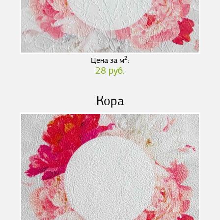
2
Цена за м
:
28 руб.
Кора