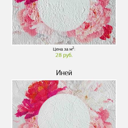
2
Цена за м
:
28 руб.
Иней