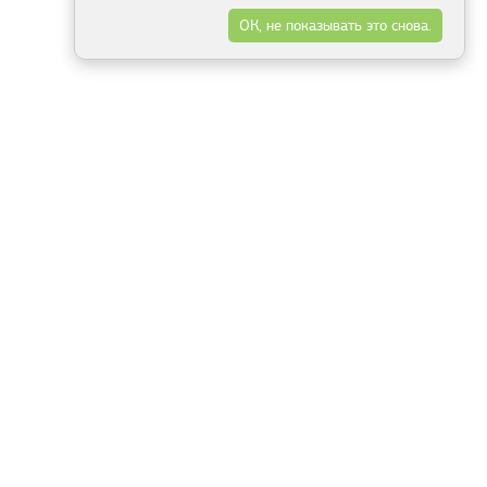
ОК, не показывать это снова.
Минск
Гродно
Брест
Витебск
Могилёв
Гомель
Фрески
Холсты
Дизайн
Рольшторы
Модульные картины
Фотообои
Информация
3Д фотообои
О компании
Для спальни
Оплата и доставка
Для детской
Контакты
Для кухни
Публичный договор
Для гостиной и зала
Условия возврата