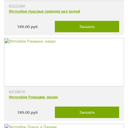
62222284
Фотообои Красные орхидеи над водой
189.00
руб
Заказать
65728918
Фотообои Ромашки, макро
189.00
руб
Заказать