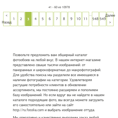
41 - 60 из 10978
...
<
Далее
3
1
2
4
5
6
7
8
9
10
11
548
549
Назад
>
Позвольте предложить вам обширный каталог
фотообоев на любой вкус. В нашем интернет-магазине
представлено свыше тысячи изображений: от
панорамных и широкоформатных до макрофотографий.
Для удобства поиска мы разделили все имеющиеся в
наличии фотографии на категории. Удовлетворяя
растущие потребности клиентов в обновлении
ассортимента, мы постоянно расширяем и пополняем
базу изображений. Но если вдруг вы не найдете в нашем
каталоге подходящие фото, вы всегда можете загрузить
его самостоятельно или зайти на сайт
http://ru.fotolia.com и выбрать изображение оттуда.
Мы оперативно и качественно выполним заказ любой