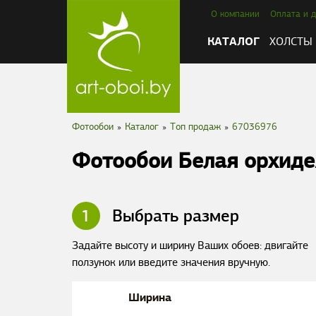
О компании
Оплата и д
КАТАЛОГ
ХОЛСТЫ
Фотообои
»
Каталог
»
Tоп продаж
»
67036976
Фотообои Белая орхиде
1
Выбрать размер
Задайте высоту и ширину Ваших обоев: двигайте
ползунок или введите значения вручную.
Ширина