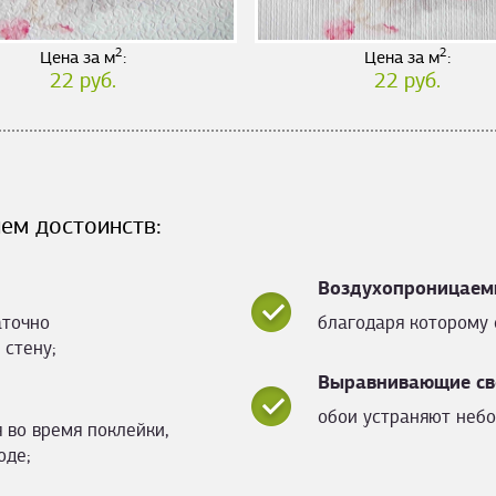
2
2
Цена за м
:
Цена за м
:
22 руб.
22 руб.
ем достоинств:
Воздухопроницаем
аточно
благодаря которому 
 стену;
Выравнивающие св
обои устраняют небо
 во время поклейки,
оде;