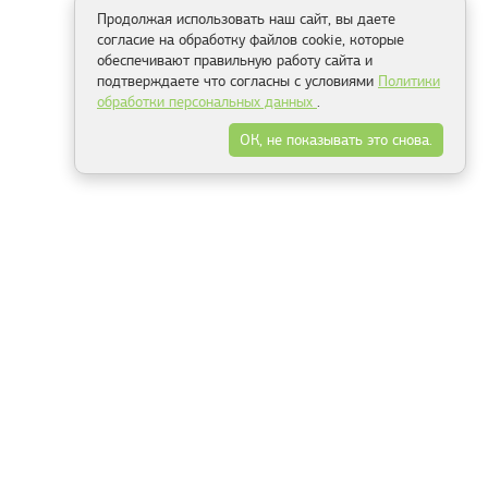
Продолжая использовать наш сайт, вы даете
согласие на обработку файлов cookie, которые
обеспечивают правильную работу сайта и
подтверждаете что согласны с условиями
Политики
обработки персональных данных
.
ОК, не показывать это снова.
Способы оплаты
ель
Минск, ул.Серафимовича 11, офис 301
+375 29 144 05 53
+375 29 244 55 22
+375 29 144 04 74