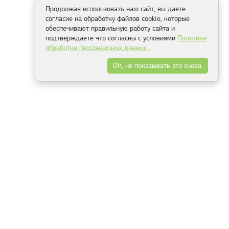
Продолжая использовать наш сайт, вы даете
согласие на обработку файлов cookie, которые
обеспечивают правильную работу сайта и
подтверждаете что согласны с условиями
Политики
обработки персональных данных
.
ОК, не показывать это снова.
Способы оплаты
ель
Минск, ул.Серафимовича 11, офис 301
+375 29 144 05 53
+375 29 244 55 22
+375 29 144 04 74