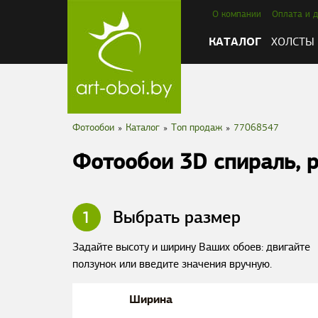
О компании
Оплата и д
КАТАЛОГ
ХОЛСТЫ
Фотообои
»
Каталог
»
Tоп продаж
»
77068547
Фотообои 3D спираль, 
1
Выбрать размер
Задайте высоту и ширину Ваших обоев: двигайте
ползунок или введите значения вручную.
Ширина