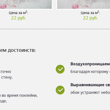
2
2
Цена за м
:
Цена за м
:
22 руб.
22 руб.
ем достоинств:
Воздухопроницаем
аточно
благодаря которому 
 стену;
Выравнивающие св
обои устраняют небо
 во время поклейки,
оде;