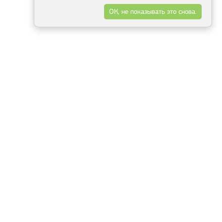
ОК, не показывать это снова.
Минск
Гродно
Брест
Витебск
Могилёв
Гомель
Фрески
Холсты
Дизайн
Рольшторы
Модульные картины
Фотообои
Информация
3Д фотообои
О компании
Для спальни
Оплата и доставка
Для детской
Контакты
Для кухни
Публичный договор
Для гостиной и зала
Условия возврата