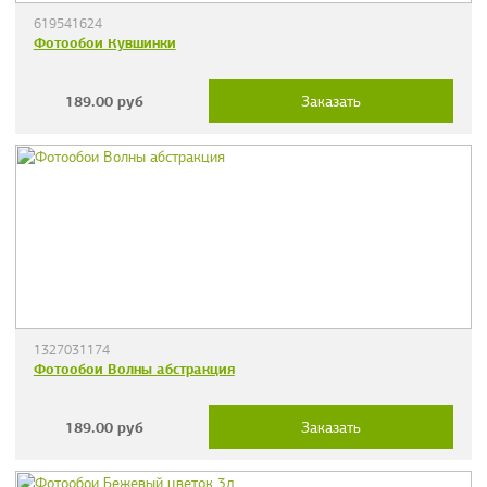
619541624
Фотообои Кувшинки
189.00
руб
Заказать
1327031174
Фотообои Волны абстракция
189.00
руб
Заказать