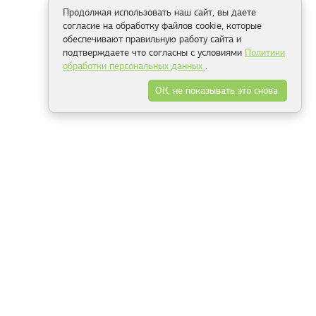
Продолжая использовать наш сайт, вы даете
согласие на обработку файлов cookie, которые
обеспечивают правильную работу сайта и
подтверждаете что согласны с условиями
Политики
обработки персональных данных
.
ОК, не показывать это снова.
Способы оплаты
ель
Минск, ул.Серафимовича 11, офис 301
+375 29 144 05 53
+375 29 244 55 22
+375 29 144 04 74