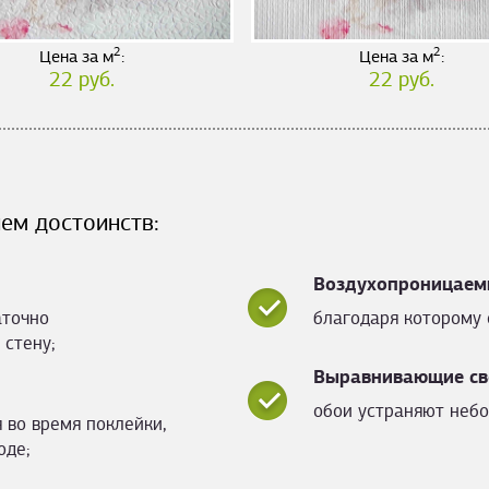
2
2
Цена за м
:
Цена за м
:
22 руб.
22 руб.
ем достоинств:
Воздухопроницаем
аточно
благодаря которому 
 стену;
Выравнивающие св
обои устраняют небо
 во время поклейки,
оде;