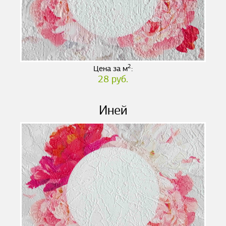
2
Цена за м
:
28 руб.
Иней