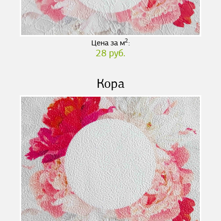
2
Цена за м
:
28 руб.
Кора