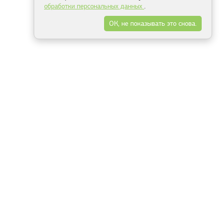
обработки персональных данных
.
ОК, не показывать это снова.
Минск
Гродно
Брест
Витебск
Могилёв
Гомель
Фрески
Холсты
Дизайн
Рольшторы
Модульные картины
Фотообои
Информация
3Д фотообои
О компании
Для спальни
Оплата и доставка
Для детской
Контакты
Для кухни
Публичный договор
Для гостиной и зала
Условия возврата
Природа
Портфолио
Карты мира
Цветы
Море