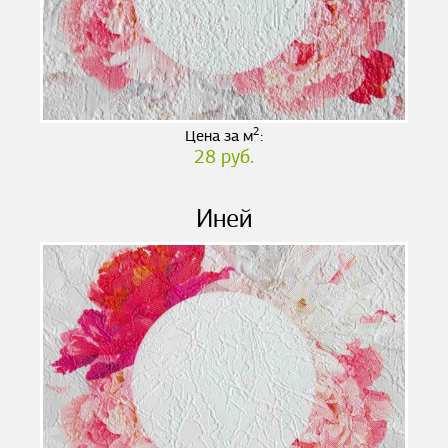
2
Цена за м
:
28 руб.
Иней