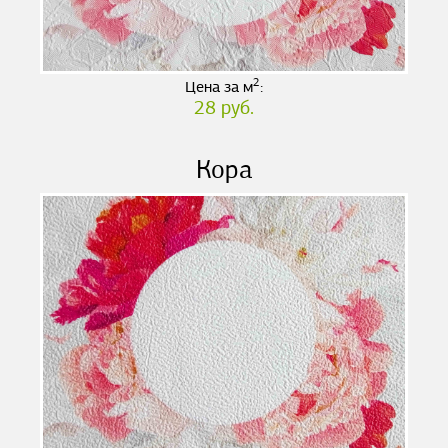
2
Цена за м
:
28 руб.
Кора