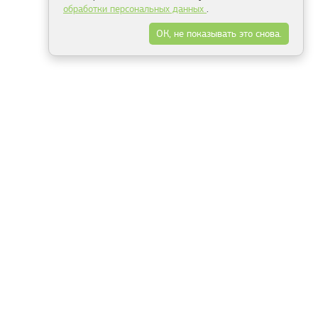
обработки персональных данных
.
ОК, не показывать это снова.
Минск
Гродно
Брест
Витебск
Могилёв
Гомель
Фрески
Холсты
Дизайн
Рольшторы
Модульные картины
Фотообои
Информация
3Д фотообои
О компании
Для спальни
Оплата и доставка
Для детской
Контакты
Для кухни
Публичный договор
Для гостиной и зала
Условия возврата
Природа
Портфолио
Карты мира
Цветы
Море