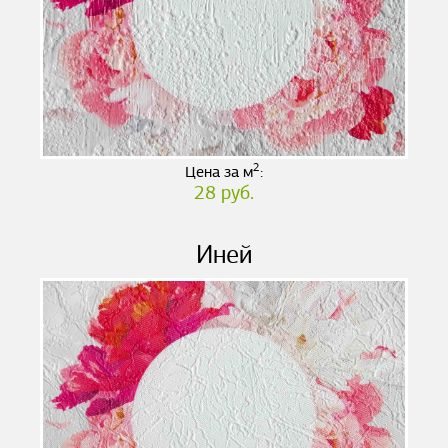
2
Цена за м
:
28 руб.
Иней