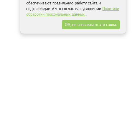
обеспечивают правильную работу сайта и
подтверждаете что согласны с условиями
Политики
обработки персональных данных
.
ОК, не показывать это снова.
Минск
Гродно
Брест
Витебск
Могилёв
Гомель
Фрески
Холсты
Дизайн
Рольшторы
Модульные картины
Фотообои
Информация
3Д фотообои
О компании
Для спальни
Оплата и доставка
Для детской
Контакты
Для кухни
Публичный договор
Для гостиной и зала
Условия возврата
Природа
Портфолио
Карты мира