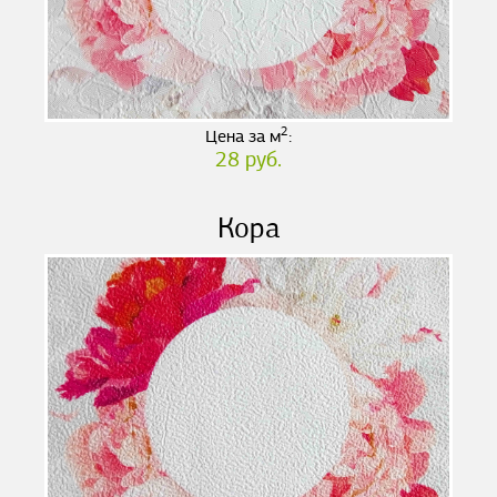
2
Цена за м
:
28 руб.
Кора