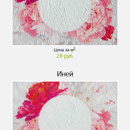
2
Цена за м
:
28 руб.
Иней