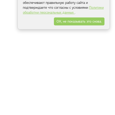
обеспечивают правильную работу сайта и
подтверждаете что согласны с условиями
Политики
обработки персональных данных
.
ОК, не показывать это снова.
Минск
Гродно
Брест
Витебск
Могилёв
Гомель
Фрески
Холсты
Дизайн
Рольшторы
Модульные картины
Фотообои
Информация
3Д фотообои
О компании
Для спальни
Оплата и доставка
Для детской
Контакты
Для кухни
Публичный договор
Для гостиной и зала
Условия возврата
Природа
Портфолио
Карты мира