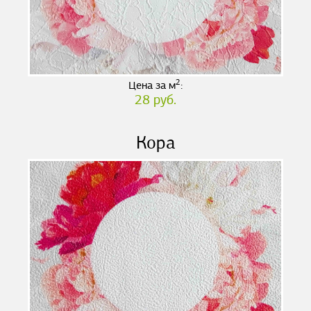
2
Цена за м
:
28 руб.
Кора