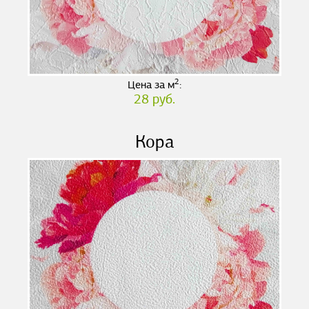
2
Цена за м
:
28 руб.
Кора