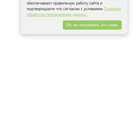
обеспечивают правильную работу сайта и
подтверждаете что согласны с условиями
Политики
обработки персональных данных
.
ОК, не показывать это снова.
Минск
Гродно
Брест
Витебск
Могилёв
Гомель
Фрески
Холсты
Дизайн
Рольшторы
Модульные картины
Фотообои
Информация
3Д фотообои
О компании
Для спальни
Оплата и доставка
Для детской
Контакты
Для кухни
Публичный договор
Для гостиной и зала
Условия возврата
Природа
Портфолио
Карты мира