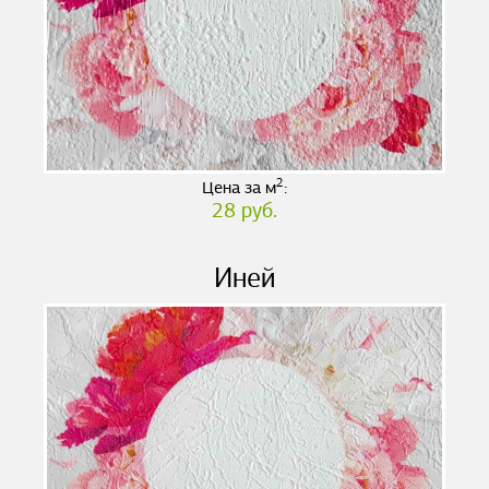
2
Цена за м
:
28 руб.
Иней