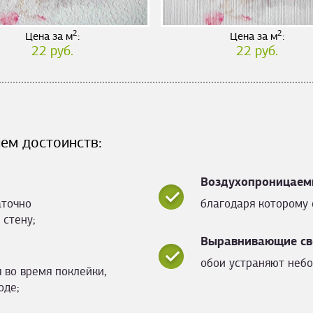
2
2
Цена за м
:
Цена за м
:
22 руб.
22 руб.
ем достоинств:
Воздухопроницаем
аточно
благодаря которому 
 стену;
Выравнивающие св
обои устраняют небо
 во время поклейки,
оде;