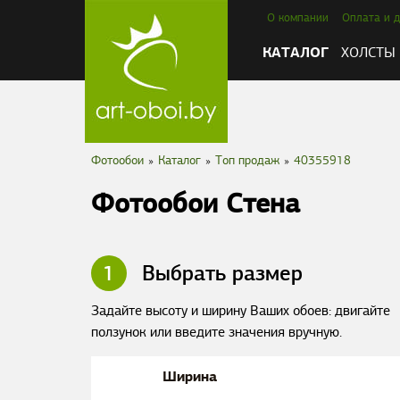
О компании
Оплата и д
КАТАЛОГ
ХОЛСТЫ
Фотообои
»
Каталог
»
Tоп продаж
»
40355918
Фотообои Стена
1
Выбрать размер
Задайте высоту и ширину Ваших обоев: двигайте
ползунок или введите значения вручную.
Ширина