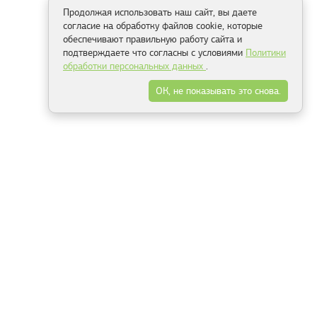
Продолжая использовать наш сайт, вы даете
согласие на обработку файлов cookie, которые
обеспечивают правильную работу сайта и
подтверждаете что согласны с условиями
Политики
обработки персональных данных
.
ОК, не показывать это снова.
Способы оплаты
ель
Минск, ул.Серафимовича 11, офис 301
+375 29 144 05 53
+375 29 244 55 22
+375 29 144 04 74