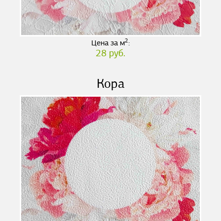
2
Цена за м
:
28 руб.
Кора