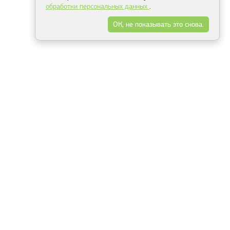
обработки персональных данных
.
ОК, не показывать это снова.
Минск
Гродно
Брест
Витебск
Могилёв
Гомель
Фрески
Холсты
Дизайн
Рольшторы
Модульные картины
Фотообои
Информация
3Д фотообои
О компании
Для спальни
Оплата и доставка
Для детской
Контакты
Для кухни
Публичный договор
Для гостиной и зала
Условия возврата
Природа
Портфолио
Карты мира
Цветы
Море