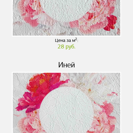
2
Цена за м
:
28 руб.
Иней