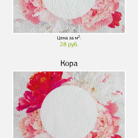
2
Цена за м
:
28 руб.
Кора