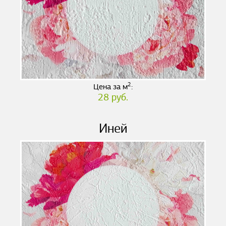
2
Цена за м
:
28 руб.
Иней