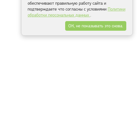
обеспечивают правильную работу сайта и
подтверждаете что согласны с условиями
Политики
обработки персональных данных
.
ОК, не показывать это снова.
Минск
Гродно
Брест
Витебск
Могилёв
Гомель
Фрески
Холсты
Дизайн
Рольшторы
Модульные картины
Фотообои
Информация
3Д фотообои
О компании
Для спальни
Оплата и доставка
Для детской
Контакты
Для кухни
Публичный договор
Для гостиной и зала
Условия возврата
Природа
Портфолио
Карты мира