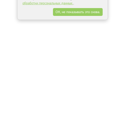
обработки персональных данных
.
ОК, не показывать это снова.
Минск
Гродно
Брест
Витебск
Могилёв
Гомель
Фрески
Холсты
Дизайн
Рольшторы
Модульные картины
Фотообои
Информация
3Д фотообои
О компании
Для спальни
Оплата и доставка
Для детской
Контакты
Для кухни
Публичный договор
Для гостиной и зала
Условия возврата
Природа
Портфолио
Карты мира
Цветы
Море