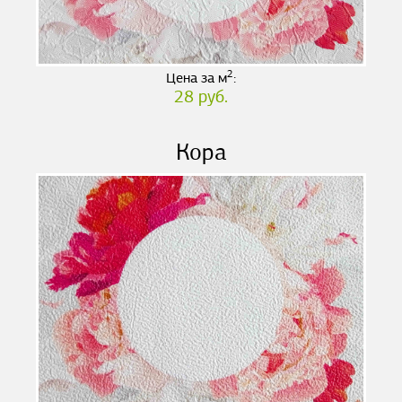
2
Цена за м
:
28 руб.
Кора