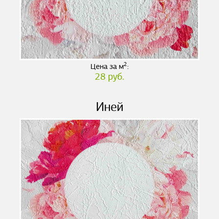
2
Цена за м
:
28 руб.
Иней