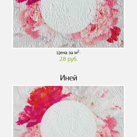
2
Цена за м
:
28 руб.
Иней