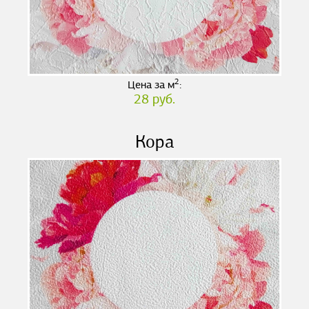
2
Цена за м
:
28 руб.
Кора