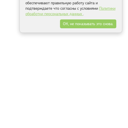
обеспечивают правильную работу сайта и
подтверждаете что согласны с условиями
Политики
обработки персональных данных
.
ОК, не показывать это снова.
Минск
Гродно
Брест
Витебск
Могилёв
Гомель
Фрески
Холсты
Дизайн
Рольшторы
Модульные картины
Фотообои
Информация
3Д фотообои
О компании
Для спальни
Оплата и доставка
Для детской
Контакты
Для кухни
Публичный договор
Для гостиной и зала
Условия возврата
Природа
Портфолио
Карты мира