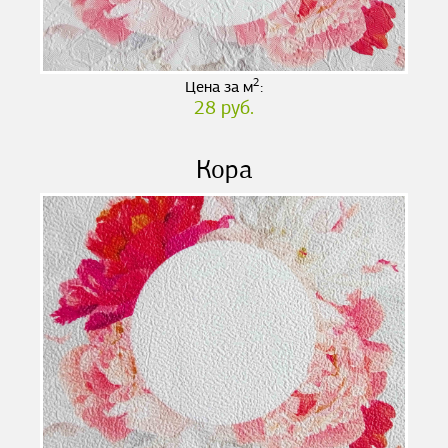
2
Цена за м
:
28 руб.
Кора