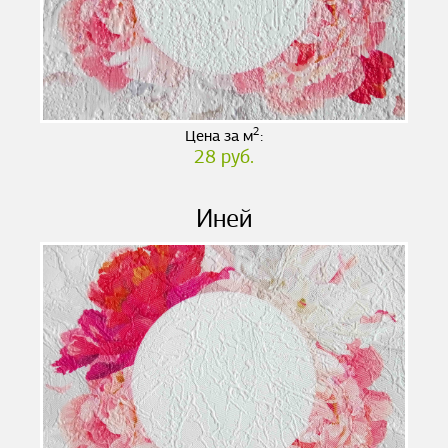
2
Цена за м
:
28 руб.
Иней