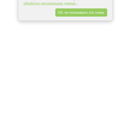
обработки персональных данных
.
ОК, не показывать это снова.
Минск
Гродно
Брест
Витебск
Могилёв
Гомель
Фрески
Холсты
Дизайн
Рольшторы
Модульные картины
Фотообои
Информация
3Д фотообои
О компании
Для спальни
Оплата и доставка
Для детской
Контакты
Для кухни
Публичный договор
Для гостиной и зала
Условия возврата
Природа
Портфолио
Карты мира
Цветы
Море