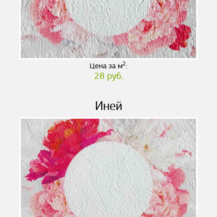
2
Цена за м
:
28 руб.
Иней