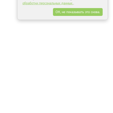
обработки персональных данных
.
ОК, не показывать это снова.
Минск
Гродно
Брест
Витебск
Могилёв
Гомель
Фрески
Холсты
Дизайн
Рольшторы
Модульные картины
Фотообои
Информация
3Д фотообои
О компании
Для спальни
Оплата и доставка
Для детской
Контакты
Для кухни
Публичный договор
Для гостиной и зала
Условия возврата
Природа
Портфолио
Карты мира
Цветы
Море