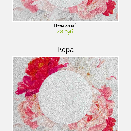
2
Цена за м
:
28 руб.
Кора