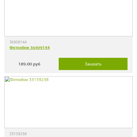
36909144
Фотообои 36909144
189.00
руб
Заказать
33159238