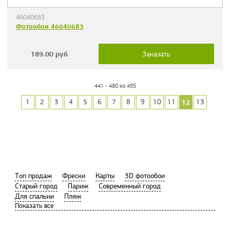
46040683
Фотообои 46040683
189.00
руб
Заказать
441 - 480 из 495
12
1
2
3
4
5
6
7
8
9
10
11
13
Tоп продаж
Фрески
Карты
3D фотообои
Старый город
Париж
Современный город
Для спальни
Пляж