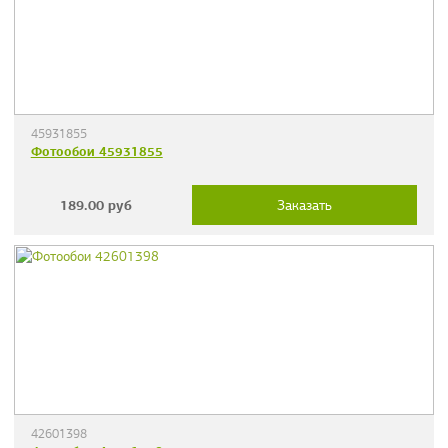
45931855
Фотообои 45931855
189.00
руб
Заказать
42601398