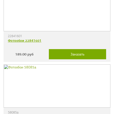
22841601
Фотообои 22841601
189.00
руб
Заказать
58085a