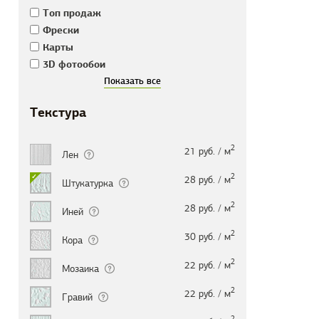
Tоп продаж
Фрески
Карты
3D фотообои
Текстура
2
21 руб. / м
Лен
2
28 руб. / м
Штукатурка
2
28 руб. / м
Иней
2
30 руб. / м
Кора
2
22 руб. / м
Мозаика
2
22 руб. / м
Гравий
2