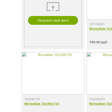
Загрузите своё фото
101198041
Фотообои 10
189.00
руб
102496759
102496470
Фотообои 102496759
Фотообои 10