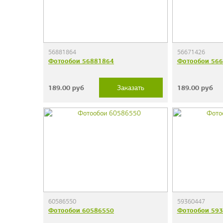
56881864
56671426
Фотообои 56881864
Фотообои 56
189.00
руб
189.00
руб
Заказать
60586550
59360447
Фотообои 60586550
Фотообои 59