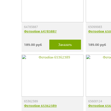
64783887
65099983
Фотообои 64783887
Фотообои 65
189.00
руб
189.00
руб
Заказать
65362389
65600124
Фотообои 65362389
Фотообои 65