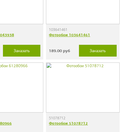
103641461
4043938
Фотообои 103641461
189.00
руб
Заказать
Заказать
51078712
280966
Фотообои 51078712