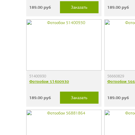
189.00
руб
189.00
руб
Заказать
51400930
56660829
Фотообои 51400930
Фотообои 56
189.00
руб
189.00
руб
Заказать