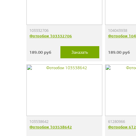
103332706
104043938
Фотообои 103332706
Фотообои 10
189.00
руб
189.00
руб
Заказать
103538642
61280966
Фотообои 103538642
Фотообои 61