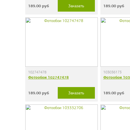
189.00
руб
189.00
руб
Заказать
102747478
103036173
Фотообои 102747478
Фотообои 10
189.00
руб
189.00
руб
Заказать
Фотообои "Сер
38 руб.