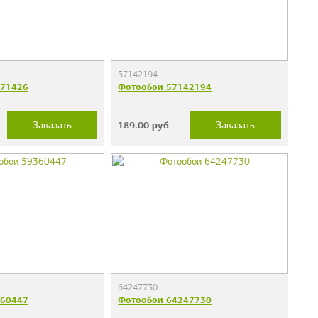
57142194
671426
Фотообои 57142194
189.00
руб
Заказать
Заказать
64247730
360447
Фотообои 64247730