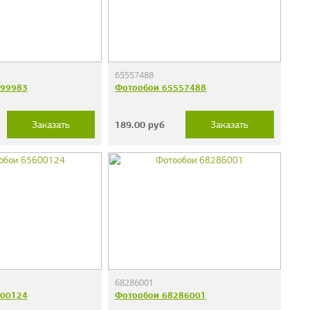
65557488
099983
Фотообои 65557488
189.00
руб
Заказать
Заказать
68286001
600124
Фотообои 68286001