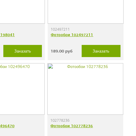
102497211
1198041
Фотообои 102497211
189.00
руб
Заказать
Заказать
102778236
2496470
Фотообои 102778236