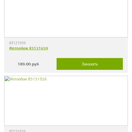
83121659
Фотообои 83121659
189.00
руб
Заказать
85151926