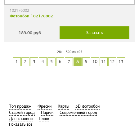
102176002
Фотообои 102176002
189.00
руб
Заказать
281 - 320 из 495
8
1
2
3
4
5
6
7
9
10
11
12
13
Tоп продаж
Фрески
Карты
3D фотообои
Старый город
Париж
Современный город
Для спальни
Пляж