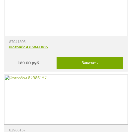
83041805
Фотообои 83041805
189.00
руб
Заказать
82986157