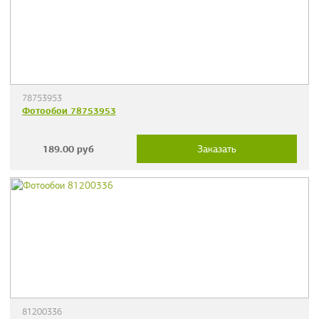
78753953
Фотообои 78753953
189.00
руб
Заказать
81200336