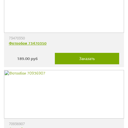
73470350
Фотообои 73470350
189.00
руб
Заказать
70936907