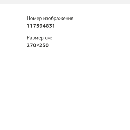
Номер изображения:
117594831
Размер см:
270
×
250