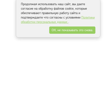
Продолжая использовать наш сайт, вы даете
согласие на обработку файлов cookie, которые
обеспечивают правильную работу сайта и
подтверждаете что согласны с условиями
Политики
обработки персональных данных
.
ОК, не показывать это снова.
Способы оплаты
ель
Минск, ул.Серафимовича 11, офис 301
+375 29 144 05 53
+375 29 244 55 22
+375 29 144 04 74