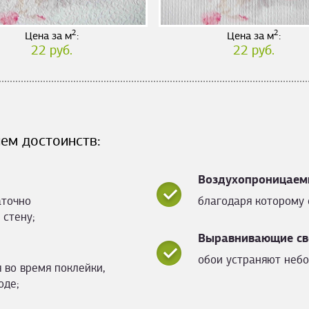
2
2
Цена за м
:
Цена за м
:
22 руб.
22 руб.
ем достоинств:
Воздухопроницаем
аточно
благодаря которому 
 стену;
Выравнивающие св
обои устраняют небо
 во время поклейки,
оде;