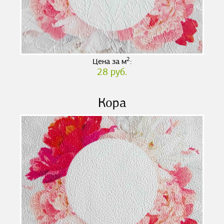
2
Цена за м
:
28 руб.
Кора