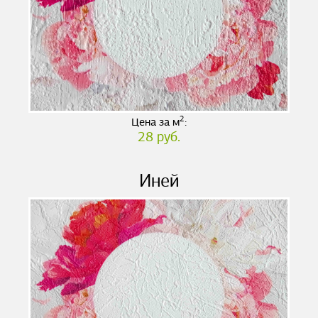
2
Цена за м
:
28 руб.
Иней