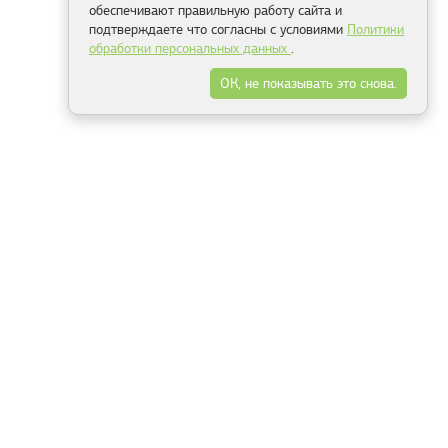
обеспечивают правильную работу сайта и
подтверждаете что согласны с условиями
Политики
обработки персональных данных
.
ОК, не показывать это снова.
Минск
Гродно
Брест
Витебск
Могилёв
Гомель
Фрески
Холсты
Дизайн
Рольшторы
Модульные картины
Фотообои
Информация
3Д фотообои
О компании
Для спальни
Оплата и доставка
Для детской
Контакты
Для кухни
Публичный договор
Для гостиной и зала
Условия возврата
Природа
Портфолио
Карты мира